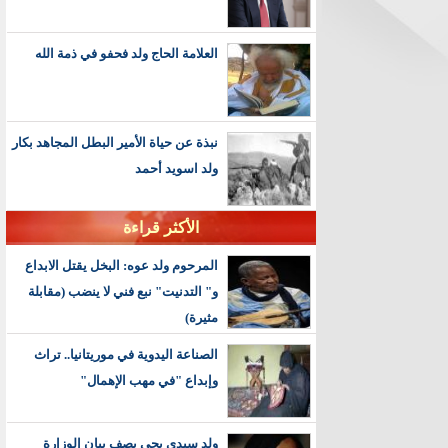
العلامة الحاج ولد فحفو في ذمة الله
نبذة عن حياة الأمير البطل المجاهد بكار
ولد اسويد أحمد
الأكثر قراءة
المرحوم ولد عوه: البخل يقتل الابداع
و" التدنيت" نبع فني لا ينضب (مقابلة
مثيرة)
الصناعة اليدوية في موريتانيا.. تراث
وإبداع "في مهب الإهمال"
ولد سيدي يحي يصف بيان الوزارة