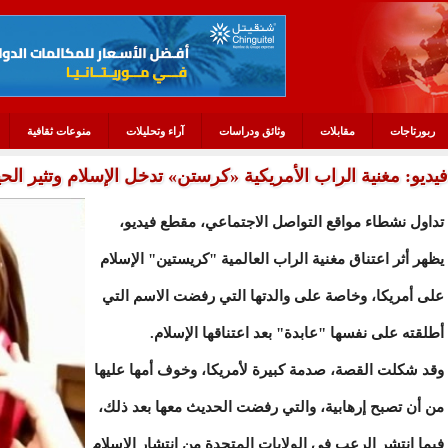
ربورتاجات
مقابلات
وثائق ودراسات
آراء وتحليلات
منوعات ثقافية
فيديو: مغنية الراب الأمريكية «كرستن» تدخل الإسلام وتثير الح
تداول نشطاء مواقع التواصل الاجتماعي، مقطع فيديو،
يظهر أثر اعتناق مغنية الراب العالمية "كريستين" الإسلام
على أمريكا، وخاصة على والدتها التي رفضت الاسم التي
أطلقته على نفسها "عابدة" بعد اعتناقها الإسلام.
وقد شكلت القصة، صدمة كبيرة لأمريكا، وخوف أمها عليها
من أن تصبح إرهابية، والتي رفضت الحديث معها بعد ذلك،
فيما انتشر الرعب في الولايات المتحدة من انتشار الإسلام