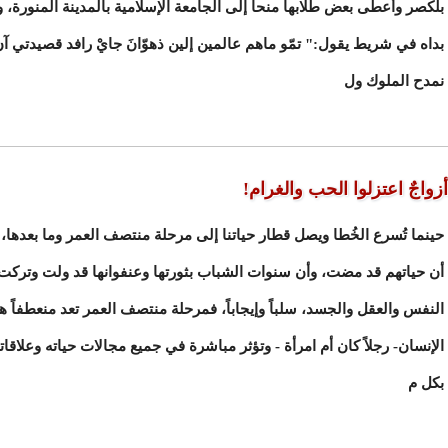
بلكصر وأعطى بعض طلابها منحا إلى الجامعة الإسلامية بالمدينة المنورة،
بداه في شريط يقول:" تمّو ماهم عالمين إلين ذهوّانَ جايْ رافد قصيدتي 
نمدح الملوك ول
أزواجٌ اعتزلوا الحب والغرام!
حينما تُسرع الخُطا ويصل قطار حياتنا إلى مرحلة منتصف العمر وما بعدها،
أن حياتهم قد مضت، وأن سنوات الشباب بثورتها وعنفوانها قد ولت وتركت
النفس والعقل والجسد، سلباً وإيجاباً، فمرحلة منتصف العمر تعد منعطفاً ها
الإنسان- رجلاً كان أم امرأة - وتؤثر مباشرة في جميع مجالات حياته وعلاقاته
بكل م