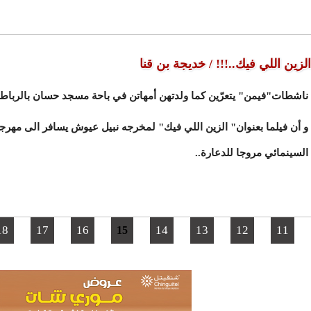
الزين اللي فيك..!!! / خديجة بن قنا
ناشطات"فيمن" يتعرّين كما ولدتهن أمهاتن في باحة مسجد حسان بالرباط.
و أن فيلما بعنوان" الزين اللي فيك" لمخرجه نبيل عيوش يسافر الى مهرج
السينمائي مروجا للدعارة..
18
17
16
14
13
12
11
15
الصفحات