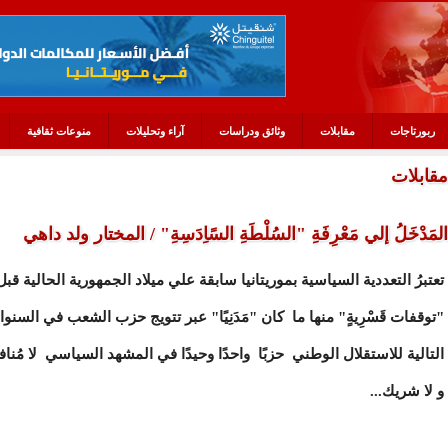
ربورتاجات
مقابلات
وثائق ودراسات
آراء وتحليلات
منوعات ثقافية
مقابلات
المَدْخَلُ إلي مَعْرِفَةِ "السُلْطَةِ السًاِدَسِةِ" / المختار ولد داهي
تعتبرُ التعددية السياسية بموريتانيا سابقة علي ميلاد الجمهورية الحالية ق
"توقفات قَسْرِيةٍ" منها ما كان "مَدَنِيًا" عبر تتويج حزب الشعب في السنوا
التالية للاستقلال الوطني حزبًا واحدًا وحيدًا في المشهد السياسي لا مُنافس
و لا شريك...