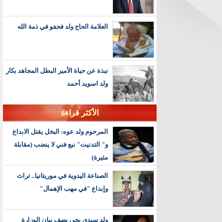
العلامة الحاج ولد فحفو في ذمة الله
نبذة عن حياة الأمير البطل المجاهد بكار
ولد اسويد أحمد
الأكثر قراءة
المرحوم ولد عوه: البخل يقتل الابداع
و" التدنيت" نبع فني لا ينضب (مقابلة
مثيرة)
الصناعة اليدوية في موريتانيا.. تراث
وإبداع "في مهب الإهمال"
ولد سيدي يحي يصف بيان الوزارة