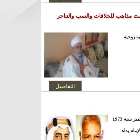
ست مذاهب للخلافات والسب والتناحر
ة روحية
التفاصيل
في السابع عشر من شوال سنة 1392هـ الموافق الثالث والعشرين من نوفمبر سنة 1973
إمام بداه